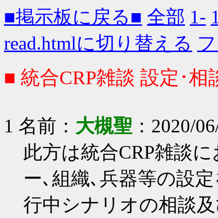
■掲示板に戻る■
全部
1-
read.htmlに切り替える
フ
■ 統合CRP雑談 設定･相
1 名前：
大槻聖
：2020/06/
此方は統合CRP雑談
ー､組織､兵器等の設
行中シナリオの相談及