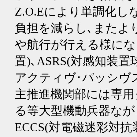
Z.O.Eにより単調化
負担を減らし､またよ
や航行が行える様にな
置)､ASRS(対感知装
アクティヴ･パッシヴ
主推進機関部には専用
る等大型機動兵器なが
ECCS(対電磁迷彩対抗