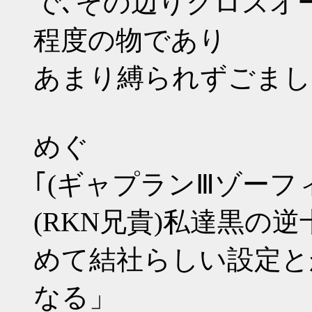
で､その辺りクロスオ
程度の物であり
あまり縛られずごまし
めぐ
｢(ギャプランⅢゾーフ
(RKN兄貴)私達黒の
めて結社らしい設定と
なる」