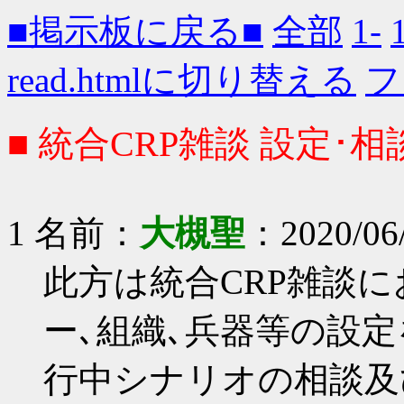
■掲示板に戻る■
全部
1-
read.htmlに切り替える
フ
■ 統合CRP雑談 設定･相
1 名前：
大槻聖
：2020/06/
此方は統合CRP雑談
ー､組織､兵器等の設
行中シナリオの相談及