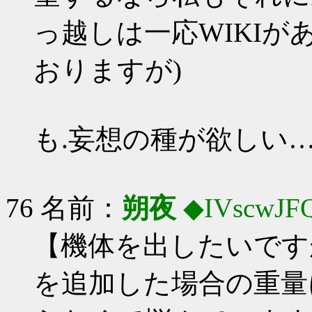
っ越しは一応WIKI
おりますが)
も.妄想の種が欲しい…
76 名前：
朔夜
◆IVscwJF
【機体を出したいです
を追加した場合の重量