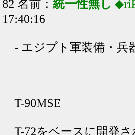
82 名前：
統一性無し
◆ri
17:40:16
- エジプト軍装備・兵器4
T-90MSE
T-72をベースに開発